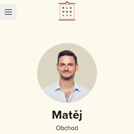
KARIÉRNÍ NABÍDKA
Matěj
Obchod