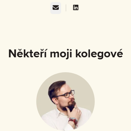
E-mail
Někteří moji kolegové